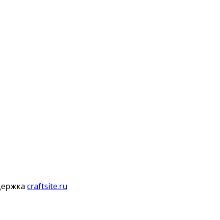
держка
craftsite.ru