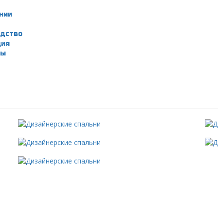
нии
дство
ция
ты
и